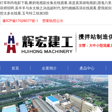
灯草和尚电影下载,断奶电视剧全集在线观看,谁是真英雄电视剧,团鬼六美
容师招聘,喜羊羊与灰太狼之决战超时代,契约婚姻高清在线观看,爱我就别
想太多在线看,五号特工组第3部
豫ICP備17028077號-1 營業執照公示
攪拌站制造
主營：大中小型混凝
首頁
企業簡介
產品中心